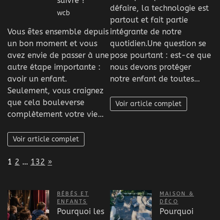
suivre ?
défaire, la technologie est
wcb
partout et fait partie
Vous êtes ensemble depuis
intégrante de notre
un bon moment et vous
quotidien.Une question se
avez envie de passer à une
pose pourtant : est-ce que
autre étape importante :
nous devons protéger
avoir un enfant.
notre enfant de toutes…
Seulement, vous craignez
que cela bouleverse
Voir article complet
complètement votre vie…
Voir article complet
Page:
Next
1
2
…
132
»
BÉBÉS ET
MAISON &
ENFANTS
DÉCO
Pourquoi les
Pourquoi