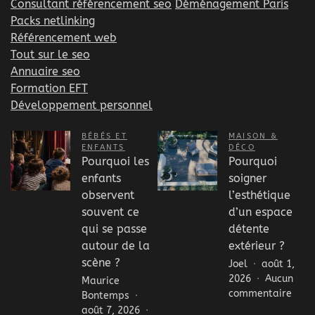
Consultant référencement seo
Déménagement Paris
Packs netlinking
Référencement web
Tout sur le seo
Annuaire seo
Formation EFT
Développement personnel
BÉBÉS ET
MAISON &
ENFANTS
DÉCO
Pourquoi les
Pourquoi
enfants
soigner
observent
l’esthétique
souvent ce
d’un espace
qui se passe
détente
autour de la
extérieur ?
scène ?
Joel
août 1,
2026
Aucun
Maurice
sur
commentaire
Bontemps
Pour
août 7, 2026