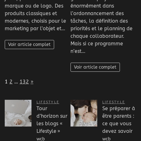
marque ou de logo. Des
énormément dans
produits classiques et
l’ordonnancement des
modernes, choisis pour le
tâches, la définition des
marketing par l’objet et…
priorités et le planning de
chaque collaborateur.
Mais si ce programme
Voir article complet
n’est…
Voir article complet
Page:
Next
1
2
…
132
»
LIFESTYLE
LIFESTYLE
Tour
Se préparer à
d’horizon sur
être parents :
les blogs «
ce que vous
Lifestyle »
devez savoir
wcb
wcb