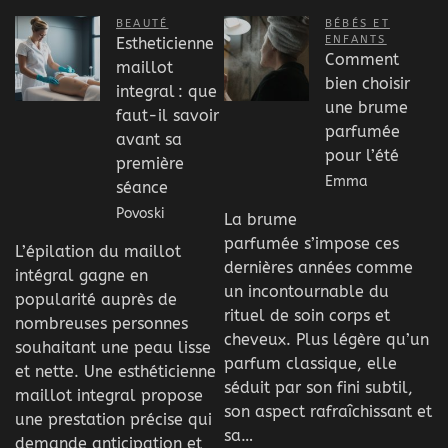
BEAUTÉ
BÉBÉS ET
ENFANTS
Estheticienne
Comment
maillot
bien choisir
integral : que
une brume
faut-il savoir
parfumée
avant sa
pour l’été
première
Emma
séance
Povoski
La brume
parfumée s’impose ces
L’épilation du maillot
dernières années comme
intégral gagne en
un incontournable du
popularité auprès de
rituel de soin corps et
nombreuses personnes
cheveux. Plus légère qu’un
souhaitant une peau lisse
parfum classique, elle
et nette. Une esthéticienne
séduit par son fini subtil,
maillot integral propose
son aspect rafraîchissant et
une prestation précise qui
sa…
demande anticipation et