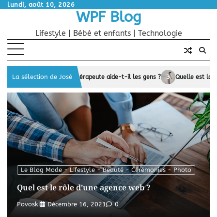
Skip
lundi, août 10, 2026
WPF Blog
to
content
Lifestyle | Bébé et enfants | Technologie
3
La sélection de José
nière l’hypnothérapeute aide-t-il les gens ?
Quelle est la meilleure for
Le Blog Mode - Lifestyle - Beauté - Cérémonies - Photo
Quel est le rôle d’une agence web ?
Povoski
Décembre 16, 2021
0