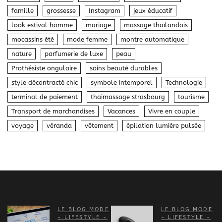
famille
grossesse
Instagram
jeux éducatif
look estival homme
mariage
massage thaïlandais
mocassins été
mode femme
montre automatique
nature
parfumerie de luxe
peau
Prothésiste ongulaire
soins beauté durables
style décontracté chic
symbole intemporel
Technologie
terminal de paiement
thaimassage strasbourg
tourisme
Transport de marchandises
Vacances
Vivre en couple
voyage
véranda
vêtement
épilation lumière pulsée
LE BLOG MODE
LE BLOG MODE
- LIFESTYLE -
- LIFESTYLE -