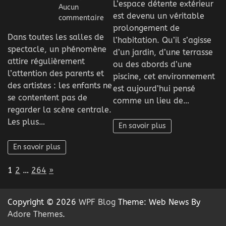
L’espace détente extérieur
soig
Aucun
est devenu un véritable
l’est
sur
commentaire
d’un
prolongement de
Pourquoi
Dans toutes les salles de
espa
les
l’habitation. Qu’il s’agisse
déte
spectacle, un phénomène
enfants
d’un jardin, d’une terrasse
extér
observent
attire régulièrement
ou des abords d’une
?
souvent
l’attention des parents et
piscine, cet environnement
ce
des artistes : les enfants ne
est aujourd’hui pensé
qui
se contentent pas de
comme un lieu de…
se
regarder la scène centrale.
passe
Les plus…
autour
En savoir plus
de
la
En savoir plus
scène
?
Page:
Next
1
2
…
264
»
Copyright © 2026
WPF Blog
Theme: Web News By
Adore Themes
.