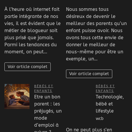
À l’heure où internet fait
Nous sommes tous
partie intégrante de nos
désireux de devenir le
vies, il est évident que le
meilleur des parents qu’un
métier de blogueur soit
enfant puisse avoir. Nous
plus prisé que jamais.
avons tous cette envie de
Parmi les tendances du
donner le meilleur de
moment, on peut…
nous-même pour être un
exemple, un…
Voir article complet
Voir article complet
BÉBÉS ET
BÉBÉS ET
ENFANTS
ENFANTS
Etre un bon
Technologie,
parent : les
bébé et
préjugés, un
lifestyle
mode
wcb
d’emploi à
On ne peut plus s’en