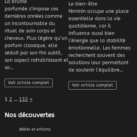
La brume
Le bien-être
parfumée s’impose ces
féminin occupe une place
dernières années comme
essentielle dans la vie
un incontournable du
quotidienne, car il
rituel de soin corps et
influence aussi bien
cheveux. Plus légère qu’un
l’énergie que la stabilité
parfum classique, elle
émotionnelle. Les femmes
séduit par son fini subtil,
recherchent souvent des
son aspect rafraîchissant et
solutions leur permettant
sa…
de soutenir l’équilibre…
Voir article complet
Voir article complet
Page:
Next
1
2
…
132
»
Nos découvertes
Bébés et enfants