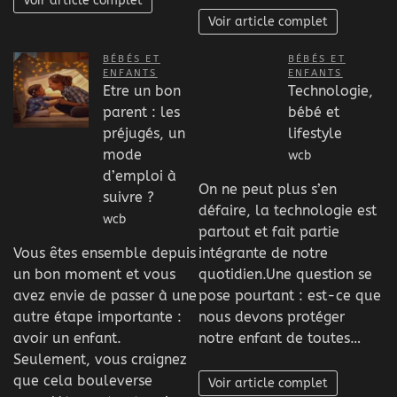
Voir article complet
Voir article complet
BÉBÉS ET
BÉBÉS ET
ENFANTS
ENFANTS
Etre un bon
Technologie,
parent : les
bébé et
préjugés, un
lifestyle
mode
wcb
d’emploi à
On ne peut plus s’en
suivre ?
défaire, la technologie est
wcb
partout et fait partie
Vous êtes ensemble depuis
intégrante de notre
un bon moment et vous
quotidien.Une question se
avez envie de passer à une
pose pourtant : est-ce que
autre étape importante :
nous devons protéger
avoir un enfant.
notre enfant de toutes…
Seulement, vous craignez
que cela bouleverse
Voir article complet