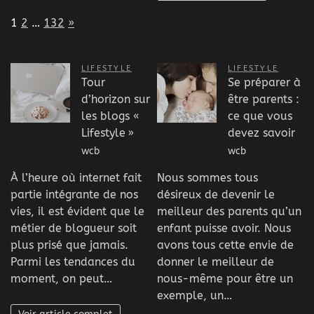
Page:
Next
1
2
…
132
»
LIFESTYLE
LIFESTYLE
Tour
Se préparer à
d’horizon sur
être parents :
les blogs «
ce que vous
Lifestyle »
devez savoir
wcb
wcb
À l’heure où internet fait
Nous sommes tous
partie intégrante de nos
désireux de devenir le
vies, il est évident que le
meilleur des parents qu’un
métier de blogueur soit
enfant puisse avoir. Nous
plus prisé que jamais.
avons tous cette envie de
Parmi les tendances du
donner le meilleur de
moment, on peut…
nous-même pour être un
exemple, un…