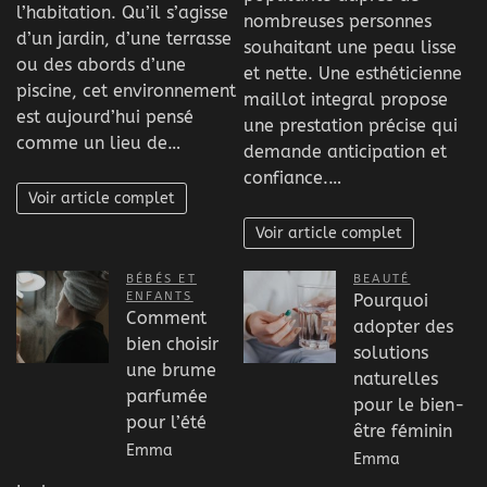
l’habitation. Qu’il s’agisse
nombreuses personnes
d’un jardin, d’une terrasse
souhaitant une peau lisse
ou des abords d’une
et nette. Une esthéticienne
piscine, cet environnement
maillot integral propose
est aujourd’hui pensé
une prestation précise qui
comme un lieu de…
demande anticipation et
confiance.…
Voir article complet
Voir article complet
BÉBÉS ET
BEAUTÉ
ENFANTS
Pourquoi
Comment
adopter des
bien choisir
solutions
une brume
naturelles
parfumée
pour le bien-
pour l’été
être féminin
Emma
Emma