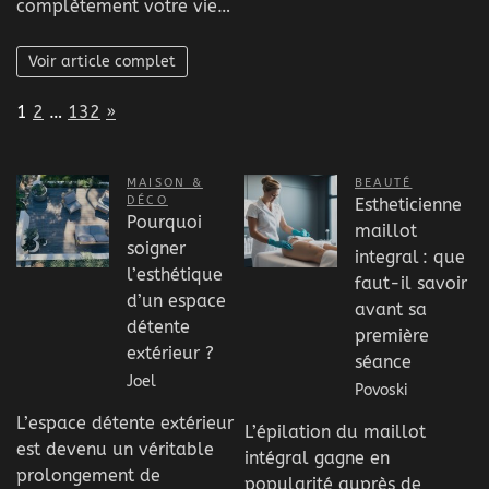
complètement votre vie…
Voir article complet
Page:
Next
1
2
…
132
»
MAISON &
BEAUTÉ
DÉCO
Estheticienne
Pourquoi
maillot
soigner
integral : que
l’esthétique
faut-il savoir
d’un espace
avant sa
détente
première
extérieur ?
séance
Joel
Povoski
L’espace détente extérieur
L’épilation du maillot
est devenu un véritable
intégral gagne en
prolongement de
popularité auprès de