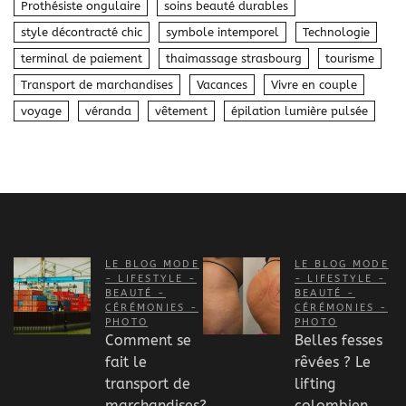
Prothésiste ongulaire
soins beauté durables
style décontracté chic
symbole intemporel
Technologie
terminal de paiement
thaimassage strasbourg
tourisme
Transport de marchandises
Vacances
Vivre en couple
voyage
véranda
vêtement
épilation lumière pulsée
LE BLOG MODE
LE BLOG MODE
- LIFESTYLE -
- LIFESTYLE -
BEAUTÉ -
BEAUTÉ -
CÉRÉMONIES -
CÉRÉMONIES -
PHOTO
PHOTO
Comment se
Belles fesses
fait le
rêvées ? Le
transport de
lifting
marchandises?
colombien