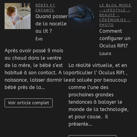
BÉBÉS ET
LE BLOG MODE
ENFANTS
- LIFESTYLE -
BEAUTÉ -
Quand passer
CÉRÉMONIES -
de la nacelle
PHOTO
au lit ?
Comment
configurer un
Eva
Oculus Rift?
Après avoir passé 9 mois
Laura
au chaud dans le ventre
de la mère, le bébé s’est
La réalité virtuelle, et en
habitué à son contact. A la
particulier l’ Oculus Rift ,
naissance, laisser dormir le
est saluée par beaucoup
bébé près de la…
comme l’une des
prochaines grandes
tendances à balayer le
Voir article complet
monde de la technologie,
et pour cause. Il
présente…