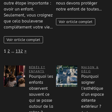
autre étape importante :
nous devons protéger
avoir un enfant.
notre enfant de toutes…
Seulement, vous craignez
que cela bouleverse
Voir article complet
complètement votre vie…
Voir article complet
Page:
Next
1
2
…
132
»
BÉBÉS ET
MAISON &
ENFANTS
DÉCO
Pourquoi les
Pourquoi
enfants
soigner
observent
l’esthétique
souvent ce
d’un espace
qui se passe
détente
autour de la
extérieur ?