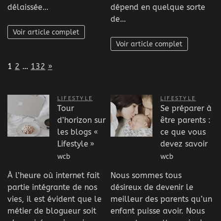
délaissée…
dépend en quelque sorte
de…
Voir article complet
Voir article complet
Page:
Next
1
2
…
132
»
LIFESTYLE
LIFESTYLE
Tour
Se préparer à
d’horizon sur
être parents :
les blogs «
ce que vous
Lifestyle »
devez savoir
wcb
wcb
À l’heure où internet fait
Nous sommes tous
partie intégrante de nos
désireux de devenir le
vies, il est évident que le
meilleur des parents qu’un
métier de blogueur soit
enfant puisse avoir. Nous