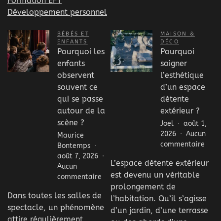
Formation EFT
Développement personnel
BÉBÉS ET
MAISON &
ENFANTS
DÉCO
Pourquoi les
Pourquoi
enfants
soigner
observent
l’esthétique
souvent ce
d’un espace
qui se passe
détente
autour de la
extérieur ?
scène ?
Joel
août 1,
2026
Aucun
Maurice
sur
commentaire
Bontemps
Pour
août 7, 2026
L’espace détente extérieur
soig
Aucun
est devenu un véritable
l’est
sur
commentaire
d’un
prolongement de
Pourquoi
Dans toutes les salles de
espa
les
l’habitation. Qu’il s’agisse
déte
spectacle, un phénomène
enfants
d’un jardin, d’une terrasse
extér
observent
attire régulièrement