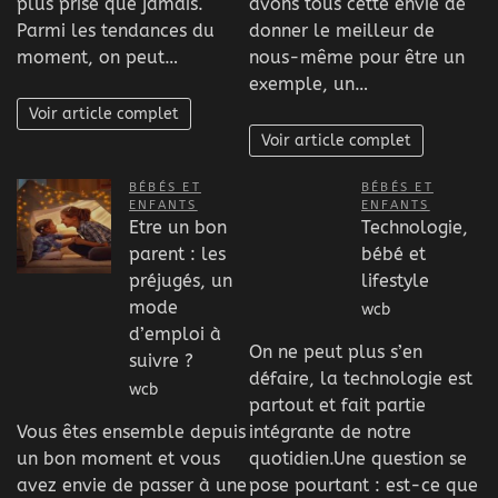
plus prisé que jamais.
avons tous cette envie de
Parmi les tendances du
donner le meilleur de
moment, on peut…
nous-même pour être un
exemple, un…
Voir article complet
Voir article complet
BÉBÉS ET
BÉBÉS ET
ENFANTS
ENFANTS
Etre un bon
Technologie,
parent : les
bébé et
préjugés, un
lifestyle
mode
wcb
d’emploi à
On ne peut plus s’en
suivre ?
défaire, la technologie est
wcb
partout et fait partie
Vous êtes ensemble depuis
intégrante de notre
un bon moment et vous
quotidien.Une question se
avez envie de passer à une
pose pourtant : est-ce que