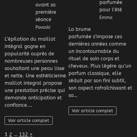
parfumée
avant sa
pour l’été
première
Emma
séance
Povoski
La brume
parfumée s’impose ces
L’épilation du maillot
dernières années comme
intégral gagne en
un incontournable du
popularité auprès de
rituel de soin corps et
nombreuses personnes
cheveux. Plus légère qu’un
souhaitant une peau lisse
parfum classique, elle
et nette. Une esthéticienne
séduit par son fini subtil,
maillot integral propose
son aspect rafraîchissant et
une prestation précise qui
sa…
demande anticipation et
confiance.…
Voir article complet
Voir article complet
Page:
Next
1
2
…
132
»