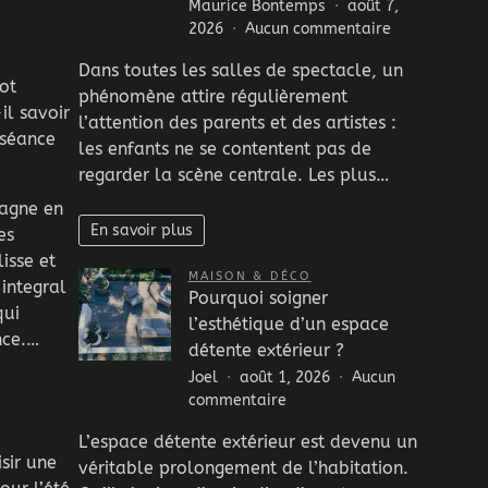
Maurice Bontemps
août 7,
sur
2026
Aucun commentaire
Pourquoi
Dans toutes les salles de spectacle, un
les
ot
phénomène attire régulièrement
enfants
il savoir
observent
l’attention des parents et des artistes :
 séance
souvent
les enfants ne se contentent pas de
ce
regarder la scène centrale. Les plus…
qui
gagne en
se
En savoir plus
passe
es
autour
isse et
MAISON & DÉCO
de
 integral
Pourquoi soigner
la
qui
l’esthétique d’un espace
scène
nce.…
?
détente extérieur ?
Joel
août 1, 2026
Aucun
sur
commentaire
Pourquoi
L’espace détente extérieur est devenu un
soigner
sir une
véritable prolongement de l’habitation.
l’esthétique