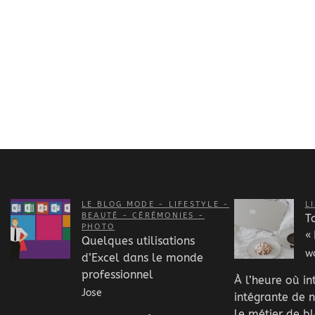
LE BLOG MODE - LIFESTYLE -
L
BEAUTÉ - CÉRÉMONIES -
T
PHOTO
« 
Quelques utilisations
w
d’Excel dans le monde
professionnel
À l’heure où int
Jose
intégrante de n
le métier de bl