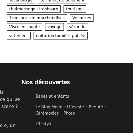
Technologie
terminal de paiement
thaimassage strasbourg
tourisme
Transport de marchandises
Vacances
Vivre en couple
voyage
véranda
vêtement
épilation lumière pulsée
Nos découvertes
ts
Bébés et enfants
ce qui se
 scène ?
Le Blog Mode – Lifestyle – Beauté –
Cérémonies – Photo
Lifestyle
cle, un
t