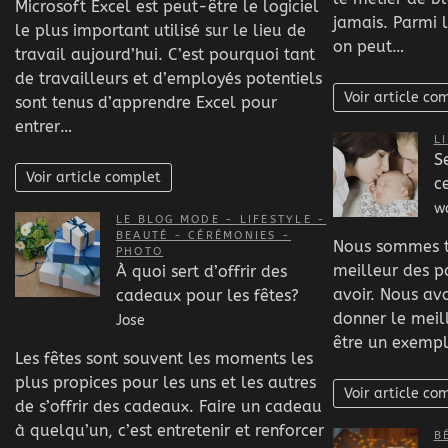
Microsoft Excel est peut-être le logiciel
jamais. Parmi 
le plus important utilisé sur le lieu de
on peut…
travail aujourd’hui. C’est pourquoi tant
de travailleurs et d’employés potentiels
Voir article co
sont tenus d’apprendre Excel pour
entrer…
L
S
Voir article complet
c
w
LE BLOG MODE - LIFESTYLE -
BEAUTÉ - CÉRÉMONIES -
Nous sommes to
PHOTO
meilleur des p
À quoi sert d’offrir des
avoir. Nous av
cadeaux pour les fêtes?
donner le mei
Jose
être un exemp
Les fêtes sont souvent les moments les
plus propices pour les uns et les autres
Voir article co
de s’offrir des cadeaux. Faire un cadeau
à quelqu’un, c’est entretenir et renforcer
B