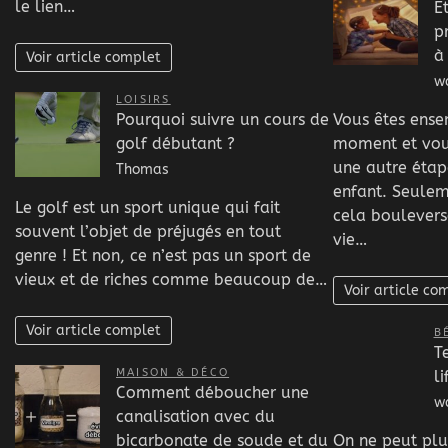
le lien…
E
p
à
Voir article complet
w
LOISIRS
Vous êtes ense
Pourquoi suivre un cours de
moment et vous
golf débutant ?
une autre étap
Thomas
enfant. Seulem
Le golf est un sport unique qui fait
cela boulever
souvent l’objet de préjugés en tout
vie…
genre ! Et non, ce n’est pas un sport de
vieux et de riches comme beaucoup de…
Voir article co
Voir article complet
B
T
MAISON & DÉCO
li
Comment déboucher une
w
canalisation avec du
On ne peut plus
bicarbonate de soude et du