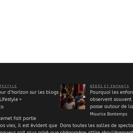
IFESTYLE
BÉBÉS ET ENFANTS
our d’horizon sur les blogs
Pourquoi les enfan
Lifestyle »
observent souvent 
passe autour de la
cb
Maurice Bontemps
ernet fait partie
os vies, il est évident que
Dans toutes les salles de specta
ogueur soit plus prisé que
phénomène attire régulièremen