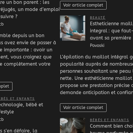
tre un bon parent : les
Voir article complet
réjugés, un mode d’emploi
 suivre ?
BEAUTÉ
Estheticienne maill
cb
integral : que faut-
mble depuis un bon
avant sa première
 avez envie de passer à
Povoski
e importante : avoir un
ent, vous craignez que
L’épilation du maillot intégral 
se complètement votre
popularité auprès de nombreus
personnes souhaitant une peau l
nette. Une esthéticienne maillot
propose une prestation précise 
mplet
demande anticipation et confia
ÉBÉS ET ENFANTS
echnologie, bébé et
Voir article complet
festyle
cb
BÉBÉS ET ENFANTS
Comment bien choi
 s’en défaire, la