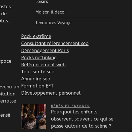
Loisirs
istes :
Maison & déco
 de
 plus…
Tendances Voyages
Pack extrême
Consultant référencement seo
Déménagement Paris
Packs netlinking
espace
Référencement web
Tout sur le seo
Annuaire seo
Formation EFT
devenu un
Développement personnel
itation.
terrasse
BÉBÉS ET ENFANTS
Pourquoi les enfants
pensé
observent souvent ce qui se
passe autour de la scène ?