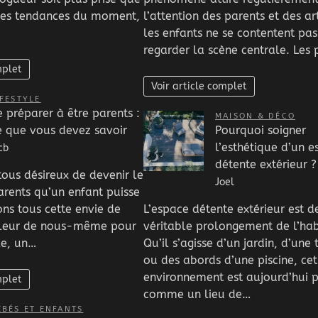
les tendances du moment,
l’attention des parents et des art
les enfants ne se contentent pas
regarder la scène centrale. Les
mplet
Voir article complet
IFESTYLE
e préparer à être parents :
MAISON & DÉCO
e que vous devez savoir
Pourquoi soigner
l’esthétique d’un 
cb
détente extérieur ?
us désireux de devenir le
Joel
arents qu’un enfant puisse
ons tous cette envie de
L’espace détente extérieur est 
lleur de nous-même pour
véritable prolongement de l’hab
le, un…
Qu’il s’agisse d’un jardin, d’une 
ou des abords d’une piscine, cet
environnement est aujourd’hui 
mplet
comme un lieu de…
ÉBÉS ET ENFANTS