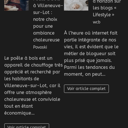
d’horizon sur
à Villeneuve-
les blogs «
sur-Lot :
Lifestyle »
notre choix
wcb
pour une
À l’heure où internet fait
ambiance
partie intégrante de nos
chaleureuse
vies, il est évident que le
Povoski
métier de blogueur soit
Le poêle à bois est un
plus prisé que jamais.
appareil de chauffage très
Parmi les tendances du
apprécié et recherché par
moment, on peut…
les habitants de
Villeneuve-sur-Lot, car il
Voir article complet
offre une atmosphère
chaleureuse et conviviale
tout en étant
économique…
Voir article complet