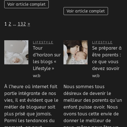
Voir article complet
Voir article complet
Page:
Next
1
2
…
132
»
LIFESTYLE
LIFESTYLE
Tour
Se préparer à
d’horizon sur
être parents :
les blogs «
ce que vous
Lifestyle »
devez savoir
wcb
wcb
À l’heure où internet fait
Nous sommes tous
partie intégrante de nos
désireux de devenir le
vies, il est évident que le
meilleur des parents qu’un
métier de blogueur soit
enfant puisse avoir. Nous
plus prisé que jamais.
avons tous cette envie de
Parmi les tendances du
donner le meilleur de