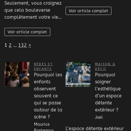
Seulement, vous craignez
que cela bouleverse
Voir article complet
complètement votre vie…
Voir article complet
Page:
Next
1
2
…
132
»
BÉBÉS ET
MAISON &
ENFANTS
DÉCO
Pourquoi les
Pourquoi
enfants
soigner
observent
l’esthétique
souvent ce
d’un espace
qui se passe
détente
autour de la
extérieur ?
scène ?
Joel
Maurice
L’espace détente extérieur
Bontemps