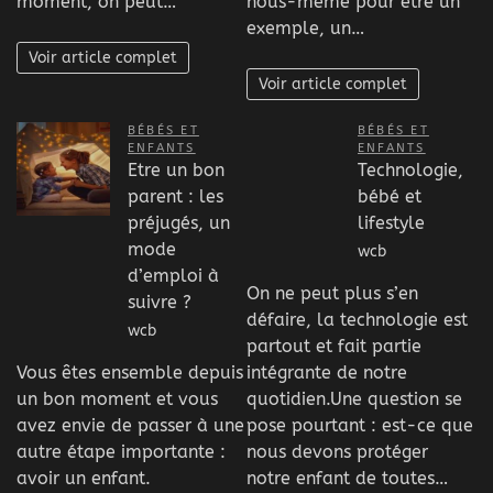
moment, on peut…
nous-même pour être un
exemple, un…
Voir article complet
Voir article complet
BÉBÉS ET
BÉBÉS ET
ENFANTS
ENFANTS
Etre un bon
Technologie,
parent : les
bébé et
préjugés, un
lifestyle
mode
wcb
d’emploi à
On ne peut plus s’en
suivre ?
défaire, la technologie est
wcb
partout et fait partie
Vous êtes ensemble depuis
intégrante de notre
un bon moment et vous
quotidien.Une question se
avez envie de passer à une
pose pourtant : est-ce que
autre étape importante :
nous devons protéger
avoir un enfant.
notre enfant de toutes…