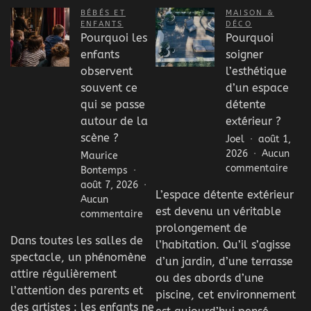
BÉBÉS ET
MAISON &
ENFANTS
DÉCO
Pourquoi les
Pourquoi
enfants
soigner
observent
l’esthétique
souvent ce
d’un espace
qui se passe
détente
autour de la
extérieur ?
scène ?
Joel
août 1,
2026
Aucun
Maurice
sur
commentaire
Bontemps
Pour
août 7, 2026
L’espace détente extérieur
soig
Aucun
est devenu un véritable
l’est
sur
commentaire
d’un
prolongement de
Pourquoi
Dans toutes les salles de
espa
les
l’habitation. Qu’il s’agisse
déte
spectacle, un phénomène
enfants
d’un jardin, d’une terrasse
extér
observent
attire régulièrement
ou des abords d’une
?
souvent
l’attention des parents et
piscine, cet environnement
ce
des artistes : les enfants ne