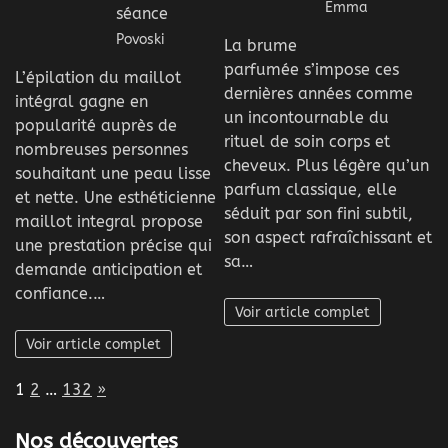
Emma
séance
Povoski
La brume
parfumée s’impose ces
L’épilation du maillot
dernières années comme
intégral gagne en
un incontournable du
popularité auprès de
rituel de soin corps et
nombreuses personnes
cheveux. Plus légère qu’un
souhaitant une peau lisse
parfum classique, elle
et nette. Une esthéticienne
séduit par son fini subtil,
maillot integral propose
son aspect rafraîchissant et
une prestation précise qui
sa…
demande anticipation et
confiance.…
Voir article complet
Voir article complet
Page:
Next
1
2
…
132
»
Nos découvertes