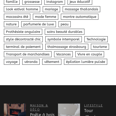
famille
grossesse
Instagram
jeux éducatif
look estival homme
mariage
massage thaïlandais
mocassins été
mode femme
montre automatique
nature
parfumerie de luxe
peau
Prothésiste ongulaire
soins beauté durables
style décontracté chic
symbole intemporel
Technologie
terminal de paiement
thaimassage strasbourg
tourisme
Transport de marchandises
Vacances
Vivre en couple
voyage
véranda
vêtement
épilation lumière pulsée
MAISON &
LIFESTYLE
DÉCO
Tour
Poêle à bois