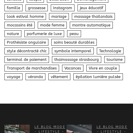
famille
grossesse
Instagram
jeux éducatif
look estival homme
mariage
massage thaïlandais
mocassins été
mode femme
montre automatique
nature
parfumerie de luxe
peau
Prothésiste ongulaire
soins beauté durables
style décontracté chic
symbole intemporel
Technologie
terminal de paiement
thaimassage strasbourg
tourisme
Transport de marchandises
Vacances
Vivre en couple
voyage
véranda
vêtement
épilation lumière pulsée
LE BLOG MODE
LE BLOG MODE
- LIFESTYLE -
- LIFESTYLE -