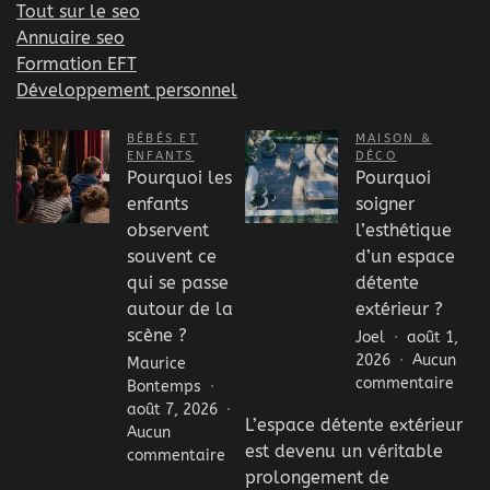
Tout sur le seo
Annuaire seo
Formation EFT
Développement personnel
BÉBÉS ET
MAISON &
ENFANTS
DÉCO
Pourquoi les
Pourquoi
enfants
soigner
observent
l’esthétique
souvent ce
d’un espace
qui se passe
détente
autour de la
extérieur ?
scène ?
Joel
août 1,
2026
Aucun
Maurice
sur
commentaire
Bontemps
Pour
août 7, 2026
L’espace détente extérieur
soig
Aucun
est devenu un véritable
l’est
sur
commentaire
d’un
prolongement de
Pourquoi