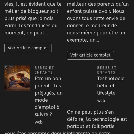
vies, il est évident que le
meilleur des parents qu’un
métier de blogueur soit
enfant puisse avoir. Nous
plus prisé que jamais.
avons tous cette envie de
Parmi les tendances du
donner le meilleur de
moment, on peut…
nous-même pour être un
exemple, un…
Voir article complet
Voir article complet
BÉBÉS ET
BÉBÉS ET
ENFANTS
ENFANTS
Etre un bon
Technologie,
parent : les
bébé et
préjugés, un
lifestyle
mode
wcb
d’emploi à
On ne peut plus s’en
suivre ?
défaire, la technologie est
wcb
partout et fait partie
Vous êtes ensemble depuis
intégrante de notre