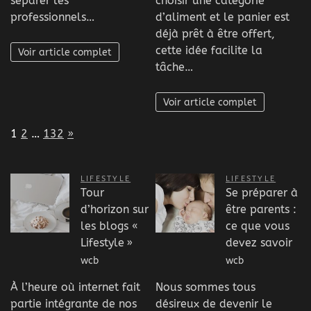
séparer les
choisir une catégorie
professionnels…
d’aliment et le panier est
déjà prêt à être offert,
cette idée facilite la
Voir article complet
tâche…
Voir article complet
Page:
Next
1
2
…
132
»
LIFESTYLE
LIFESTYLE
Tour
Se préparer à
d’horizon sur
être parents :
les blogs «
ce que vous
Lifestyle »
devez savoir
wcb
wcb
À l’heure où internet fait
Nous sommes tous
partie intégrante de nos
désireux de devenir le