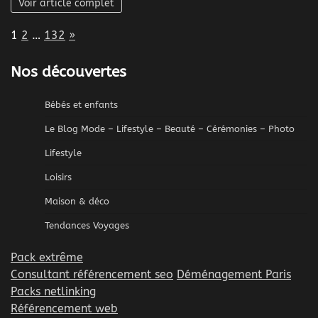
Voir article complet
Page:
Next
1
2
…
132
»
Nos découvertes
Bébés et enfants
Le Blog Mode – Lifestyle – Beauté – Cérémonies – Photo
Lifestyle
Loisirs
Maison & déco
Tendances Voyages
Pack extrême
Consultant référencement seo
Déménagement Paris
Packs netlinking
Référencement web