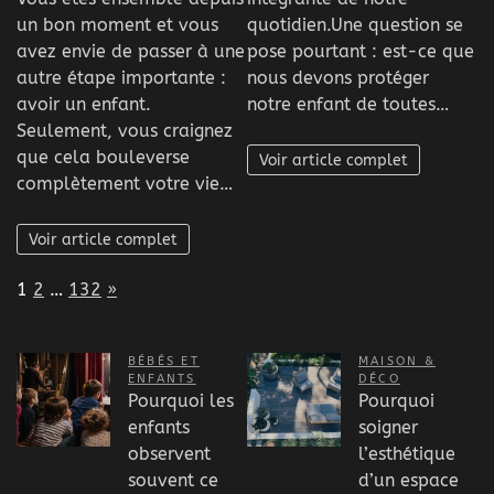
un bon moment et vous
quotidien.Une question se
avez envie de passer à une
pose pourtant : est-ce que
autre étape importante :
nous devons protéger
avoir un enfant.
notre enfant de toutes…
Seulement, vous craignez
que cela bouleverse
Voir article complet
complètement votre vie…
Voir article complet
Page:
Next
1
2
…
132
»
BÉBÉS ET
MAISON &
ENFANTS
DÉCO
Pourquoi les
Pourquoi
enfants
soigner
observent
l’esthétique
souvent ce
d’un espace