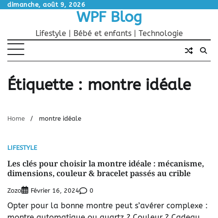
Skip
dimanche, août 9, 2026
WPF Blog
to
content
Lifestyle | Bébé et enfants | Technologie
Étiquette :
montre idéale
Home
montre idéale
LIFESTYLE
Les clés pour choisir la montre idéale : mécanisme,
dimensions, couleur & bracelet passés au crible
Zozo
0
Février 16, 2024
Opter pour la bonne montre peut s’avérer complexe :
montre automatique ou quartz ? Couleur ? Cadeau