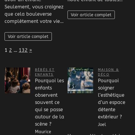
Seulement, vous craignez
que cela bouleverse
Voir article complet
complètement votre vie…
Voir article complet
Page:
Next
1
2
…
132
»
BÉBÉS ET
MAISON &
ENFANTS
DÉCO
Pourquoi les
Pourquoi
enfants
soigner
observent
l’esthétique
souvent ce
d’un espace
qui se passe
détente
autour de la
extérieur ?
scène ?
Joel
Maurice