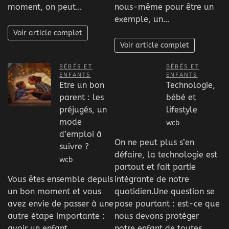
moment, on peut…
nous-même pour être un
exemple, un…
Voir article complet
Voir article complet
BÉBÉS ET
BÉBÉS ET
ENFANTS
ENFANTS
Etre un bon
Technologie,
parent : les
bébé et
préjugés, un
lifestyle
mode
wcb
d’emploi à
On ne peut plus s’en
suivre ?
défaire, la technologie est
wcb
partout et fait partie
Vous êtes ensemble depuis
intégrante de notre
un bon moment et vous
quotidien.Une question se
avez envie de passer à une
pose pourtant : est-ce que
autre étape importante :
nous devons protéger
avoir un enfant.
notre enfant de toutes…