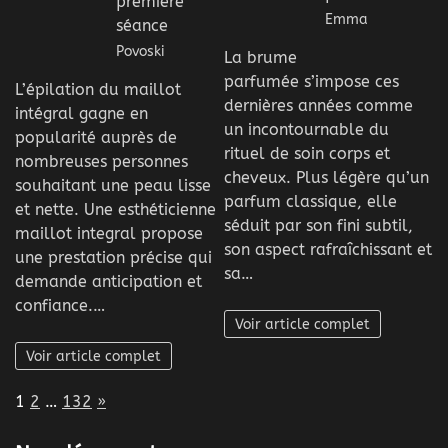
première
Emma
séance
Povoski
La brume
parfumée s’impose ces
L’épilation du maillot
dernières années comme
intégral gagne en
un incontournable du
popularité auprès de
rituel de soin corps et
nombreuses personnes
cheveux. Plus légère qu’un
souhaitant une peau lisse
parfum classique, elle
et nette. Une esthéticienne
séduit par son fini subtil,
maillot integral propose
son aspect rafraîchissant et
une prestation précise qui
sa…
demande anticipation et
confiance.…
Voir article complet
Voir article complet
Page:
Next
1
2
…
132
»