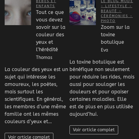
BÉBÉS ET
LE BLOG MODE
ENFANTS
- LIFESTYLE -
BEAUTÉ -
Tout ce que
CÉRÉMONIES -
vous devez
PHOTO
savoir sur la
Zoom sur la
couleur des
toxine
yeux et
botulique
l’hérédité
Eva
Thomas
La toxine botulique est
La couleur des yeux est un
bénéfique non seulement
sujet qui intéresse les
pour réduire les rides, mais
amoureux, les poètes,
aussi pour soulager les
mais surtout les
douleurs et pour apaiser
scientifiques. En général,
certaines maladies. Elle
les membres d’une même
est de plus en plus utilisée
famille ont les mêmes
aujourd’hui.
couleurs d’yeux et…
Voir article complet
Voir article complet