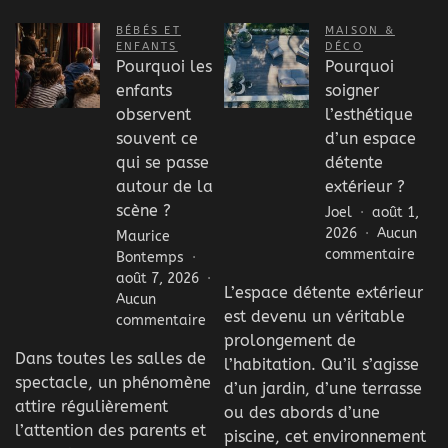
BÉBÉS ET
MAISON &
ENFANTS
DÉCO
Pourquoi les
Pourquoi
enfants
soigner
observent
l’esthétique
souvent ce
d’un espace
qui se passe
détente
autour de la
extérieur ?
scène ?
Joel
août 1,
2026
Aucun
Maurice
sur
commentaire
Bontemps
Pour
août 7, 2026
L’espace détente extérieur
soig
Aucun
est devenu un véritable
l’est
sur
commentaire
d’un
prolongement de
Pourquoi
Dans toutes les salles de
espa
les
l’habitation. Qu’il s’agisse
déte
spectacle, un phénomène
enfants
d’un jardin, d’une terrasse
extér
observent
attire régulièrement
ou des abords d’une
?
souvent
l’attention des parents et
piscine, cet environnement
ce