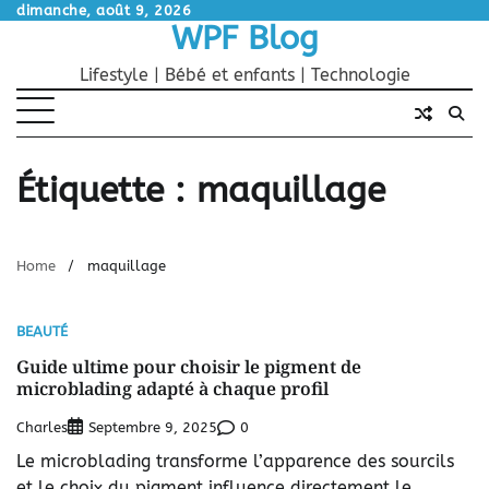
Skip
dimanche, août 9, 2026
WPF Blog
to
content
Lifestyle | Bébé et enfants | Technologie
Étiquette :
maquillage
Home
maquillage
BEAUTÉ
Guide ultime pour choisir le pigment de
microblading adapté à chaque profil
Charles
0
Septembre 9, 2025
Le microblading transforme l’apparence des sourcils
et le choix du pigment influence directement le