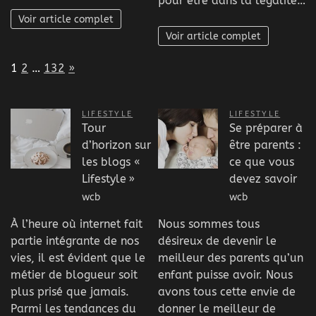
pour être dans la légalité…
Voir article complet
Voir article complet
Page:
Next
1
2
…
132
»
LIFESTYLE
LIFESTYLE
Tour
Se préparer à
d’horizon sur
être parents :
les blogs «
ce que vous
Lifestyle »
devez savoir
wcb
wcb
À l’heure où internet fait
Nous sommes tous
partie intégrante de nos
désireux de devenir le
vies, il est évident que le
meilleur des parents qu’un
métier de blogueur soit
enfant puisse avoir. Nous
plus prisé que jamais.
avons tous cette envie de
Parmi les tendances du
donner le meilleur de