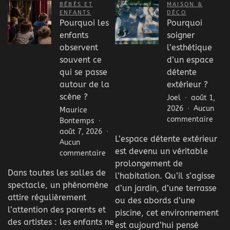
BÉBÉS ET
MAISON &
ENFANTS
DÉCO
Pourquoi les
Pourquoi
enfants
soigner
observent
l’esthétique
souvent ce
d’un espace
qui se passe
détente
autour de la
extérieur ?
scène ?
Joel
août 1,
2026
Aucun
Maurice
sur
commentaire
Bontemps
Pour
août 7, 2026
L’espace détente extérieur
soig
Aucun
est devenu un véritable
l’est
sur
commentaire
d’un
prolongement de
Pourquoi
Dans toutes les salles de
espa
les
l’habitation. Qu’il s’agisse
déte
spectacle, un phénomène
enfants
d’un jardin, d’une terrasse
extér
observent
attire régulièrement
ou des abords d’une
?
souvent
l’attention des parents et
piscine, cet environnement
ce
des artistes : les enfants ne
est aujourd’hui pensé
qui