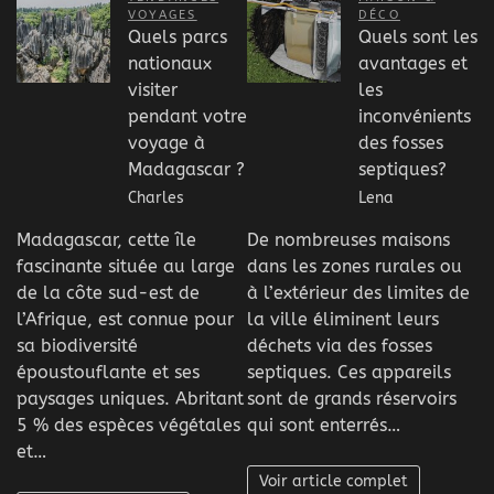
VOYAGES
DÉCO
Quels parcs
Quels sont les
nationaux
avantages et
visiter
les
pendant votre
inconvénients
voyage à
des fosses
Madagascar ?
septiques?
Charles
Lena
Madagascar, cette île
De nombreuses maisons
fascinante située au large
dans les zones rurales ou
de la côte sud-est de
à l’extérieur des limites de
l’Afrique, est connue pour
la ville éliminent leurs
sa biodiversité
déchets via des fosses
époustouflante et ses
septiques. Ces appareils
paysages uniques. Abritant
sont de grands réservoirs
5 % des espèces végétales
qui sont enterrés…
et…
Voir article complet