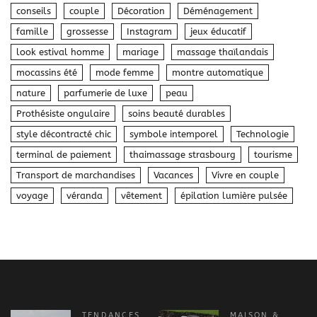
conseils
couple
Décoration
Déménagement
famille
grossesse
Instagram
jeux éducatif
look estival homme
mariage
massage thaïlandais
mocassins été
mode femme
montre automatique
nature
parfumerie de luxe
peau
Prothésiste ongulaire
soins beauté durables
style décontracté chic
symbole intemporel
Technologie
terminal de paiement
thaimassage strasbourg
tourisme
Transport de marchandises
Vacances
Vivre en couple
voyage
véranda
vêtement
épilation lumière pulsée
TENDANCES
MAISON &