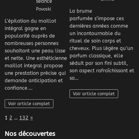
séance
Povoski
La brume
parfumée s’impose ces
L’épilation du maillot
dernières années comme
intégral gagne en
un incontournable du
popularité auprès de
rituel de soin corps et
nombreuses personnes
cheveux. Plus légère qu’un
souhaitant une peau lisse
parfum classique, elle
et nette. Une esthéticienne
séduit par son fini subtil,
maillot integral propose
son aspect rafraîchissant et
une prestation précise qui
sa…
demande anticipation et
confiance.…
Voir article complet
Voir article complet
Page:
Next
1
2
…
132
»
Nos découvertes