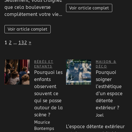
Seulement, vous craignez
que cela bouleverse
Voir article complet
complètement votre vie…
Voir article complet
Page:
Next
1
2
…
132
»
BÉBÉS ET
MAISON &
ENFANTS
DÉCO
Pourquoi les
Pourquoi
enfants
soigner
observent
l’esthétique
souvent ce
d’un espace
qui se passe
détente
autour de la
extérieur ?
scène ?
Joel
Maurice
L’espace détente extérieur
Bontemps