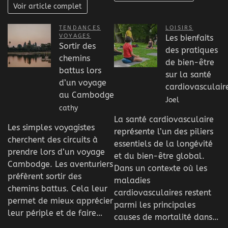
Voir article complet
TENDANCES
LOISIRS
VOYAGES
Les bienfaits
Sortir des
des pratiques
chemins
de bien-être
battus lors
sur la santé
d’un voyage
cardiovasculair
au Cambodge
Joel
cathy
La santé cardiovasculaire
Les simples voyagistes
représente l’un des piliers
cherchent des circuits à
essentiels de la longévité
prendre lors d’un voyage
et du bien-être global.
Cambodge. Les aventuriers
Dans un contexte où les
préfèrent sortir des
maladies
chemins battus. Cela leur
cardiovasculaires restent
permet de mieux apprécier
parmi les principales
leur périple et de faire…
causes de mortalité dans…