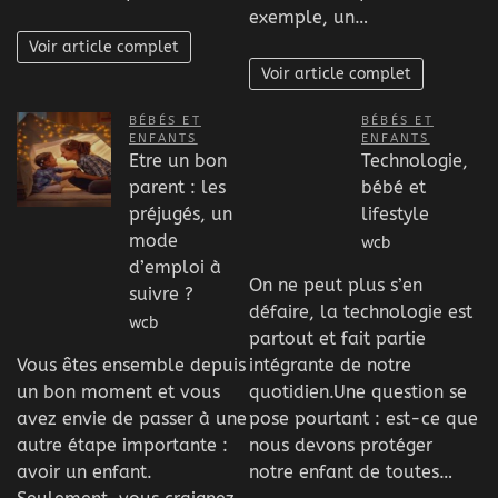
exemple, un…
Voir article complet
Voir article complet
BÉBÉS ET
BÉBÉS ET
ENFANTS
ENFANTS
Etre un bon
Technologie,
parent : les
bébé et
préjugés, un
lifestyle
mode
wcb
d’emploi à
On ne peut plus s’en
suivre ?
défaire, la technologie est
wcb
partout et fait partie
Vous êtes ensemble depuis
intégrante de notre
un bon moment et vous
quotidien.Une question se
avez envie de passer à une
pose pourtant : est-ce que
autre étape importante :
nous devons protéger
avoir un enfant.
notre enfant de toutes…