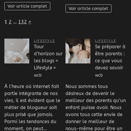
Voir article complet
Voir article complet
Page:
Next
1
2
…
132
»
LIFESTYLE
LIFESTYLE
Tour
Se préparer à
d’horizon sur
être parents :
les blogs «
ce que vous
Lifestyle »
devez savoir
wcb
wcb
À l’heure où internet fait
Nous sommes tous
partie intégrante de nos
désireux de devenir le
vies, il est évident que le
meilleur des parents qu’un
métier de blogueur soit
enfant puisse avoir. Nous
plus prisé que jamais.
avons tous cette envie de
Parmi les tendances du
donner le meilleur de
moment, on peut…
nous-même pour être un