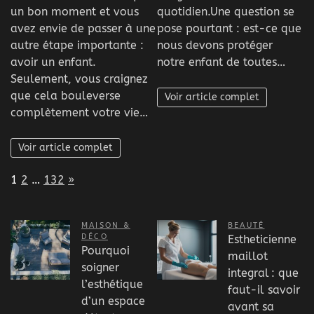
un bon moment et vous
quotidien.Une question se
avez envie de passer à une
pose pourtant : est-ce que
autre étape importante :
nous devons protéger
avoir un enfant.
notre enfant de toutes…
Seulement, vous craignez
que cela bouleverse
Voir article complet
complètement votre vie…
Voir article complet
Page:
Next
1
2
…
132
»
MAISON &
BEAUTÉ
DÉCO
Estheticienne
Pourquoi
maillot
soigner
integral : que
l’esthétique
faut-il savoir
d’un espace
avant sa