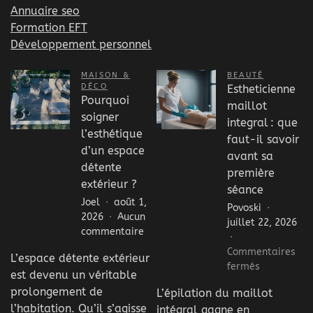
Annuaire seo
Formation EFT
Développement personnel
MAISON &
BEAUTÉ
DÉCO
Estheticienne
Pourquoi
maillot
soigner
integral : que
l’esthétique
faut-il savoir
d’un espace
avant sa
détente
première
extérieur ?
séance
Joel
août 1,
Povoski
2026
Aucun
juillet 22, 2026
sur
commentaire
Pourquoi
Commentaires
L’espace détente extérieur
soigner
sur
fermés
est devenu un véritable
l’esthétique
Estheticien
d’un
prolongement de
L’épilation du maillot
maillot
espace
l’habitation. Qu’il s’agisse
intégral gagne en
integral :