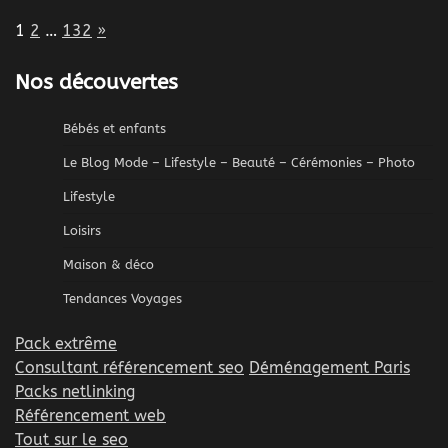
Page:
Next
1
2
…
132
»
Nos découvertes
Bébés et enfants
Le Blog Mode – Lifestyle – Beauté – Cérémonies – Photo
Lifestyle
Loisirs
Maison & déco
Tendances Voyages
Pack extrême
Consultant référencement seo
Déménagement Paris
Packs netlinking
Référencement web
Tout sur le seo