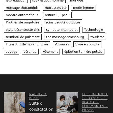
jeux éducatif
look estival homme
mariage
massage thaïlandais
mocassins été
mode femme
montre automatique
nature
peau
Prothésiste ongulaire
soins beauté durables
style décontracté chic
symbole intemporel
Technologie
terminal de paiement
thaimassage strasbourg
tourisme
Transport de marchandises
Vacances
Vivre en couple
voyage
véranda
vêtement
épilation lumière pulsée
MAISON &
LE BLOG MODE
DÉCO
- LIFESTYLE -
BEAUTÉ -
Suite à
CÉRÉMONIES -
constatation
PHOTO