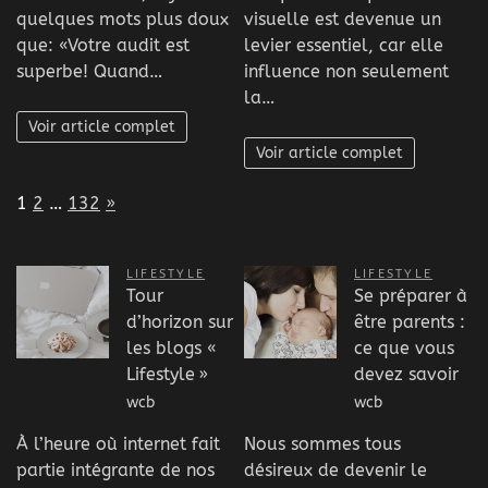
quelques mots plus doux
visuelle est devenue un
que: «Votre audit est
levier essentiel, car elle
superbe! Quand…
influence non seulement
la…
Voir article complet
Voir article complet
Page:
Next
1
2
…
132
»
LIFESTYLE
LIFESTYLE
Tour
Se préparer à
d’horizon sur
être parents :
les blogs «
ce que vous
Lifestyle »
devez savoir
wcb
wcb
À l’heure où internet fait
Nous sommes tous
partie intégrante de nos
désireux de devenir le