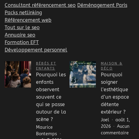
Consultant référencement seo
Déménagement Paris
Packs netlinking
Référencement web
Tout sur le seo
Annuaire seo
Formation EFT
Développement personnel
BÉBÉS ET
MAISON &
ENFANTS
DÉCO
Pourquoi les
Pourquoi
enfants
soigner
observent
l’esthétique
souvent ce
d’un espace
qui se passe
détente
autour de la
extérieur ?
scène ?
Joel
août 1,
2026
Aucun
Maurice
sur
commentaire
Bontemps