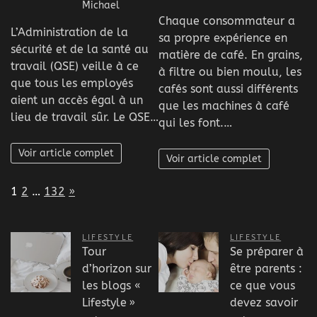
Michael
Chaque consommateur a
L’Administration de la
sa propre expérience en
sécurité et de la santé au
matière de café. En grains,
travail (QSE) veille à ce
à filtre ou bien moulu, les
que tous les employés
cafés sont aussi différents
aient un accès égal à un
que les machines à café
lieu de travail sûr. Le QSE…
qui les font.…
Voir article complet
Voir article complet
Page:
Next
1
2
…
132
»
LIFESTYLE
LIFESTYLE
Tour
Se préparer à
d’horizon sur
être parents :
les blogs «
ce que vous
Lifestyle »
devez savoir