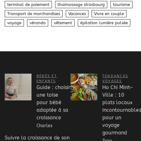
terminal de paiement
thaimassage strasbourg
tourisme
Transport de marchandises
Vacances
Vivre en couple
voyage
véranda
vêtement
épilation lumière pulsée
BÉBÉS ET
TENDANCES
ENFANTS
VOYAGES
Guide : choisir
Ho Chi Minh-
une toise
Ville : 10
pour bébé
plats locaux
adaptée à sa
incontournables
croissance
pour un
voyage
Charles
gourmand
Suivre la croissance de son
Zozo