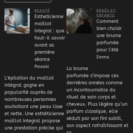
BEAUTÉ
BÉBÉS ET
ENFANTS
Estheticienne
Comment
maillot
bien choisir
integral : que
une brume
faut-il savoir
parfumée
avant sa
pour l’été
première
Emma
séance
Povoski
La brume
parfumée s’impose ces
L’épilation du maillot
dernières années comme
intégral gagne en
un incontournable du
popularité auprès de
rituel de soin corps et
nombreuses personnes
cheveux. Plus légère qu’un
souhaitant une peau lisse
parfum classique, elle
et nette. Une esthéticienne
séduit par son fini subtil,
maillot integral propose
son aspect rafraîchissant et
une prestation précise qui
sa…