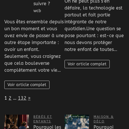
On ne peut plus s’en
suivre ?
défaire, la technologie est
wcb
partout et fait partie
Vous êtes ensemble depuis
intégrante de notre
un bon moment et vous
quotidien.Une question se
avez envie de passer à une
pose pourtant : est-ce que
autre étape importante :
nous devons protéger
avoir un enfant.
notre enfant de toutes…
Seulement, vous craignez
que cela bouleverse
Voir article complet
complètement votre vie…
Voir article complet
Page:
Next
1
2
…
132
»
BÉBÉS ET
MAISON &
ENFANTS
DÉCO
Pourquoi les
Pourquoi