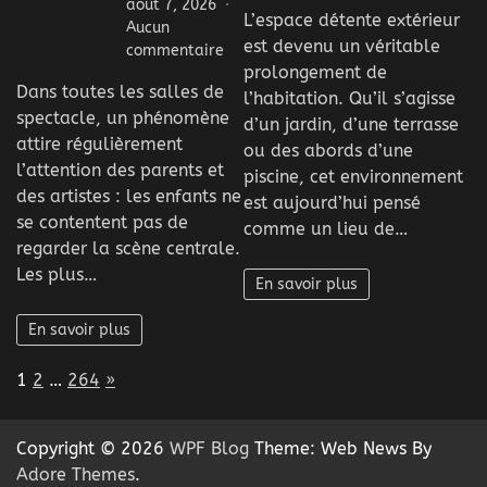
Pour
août 7, 2026
L’espace détente extérieur
soig
Aucun
est devenu un véritable
l’est
sur
commentaire
d’un
prolongement de
Pourquoi
Dans toutes les salles de
espa
les
l’habitation. Qu’il s’agisse
déte
spectacle, un phénomène
enfants
d’un jardin, d’une terrasse
extér
observent
attire régulièrement
ou des abords d’une
?
souvent
l’attention des parents et
piscine, cet environnement
ce
des artistes : les enfants ne
est aujourd’hui pensé
qui
se contentent pas de
comme un lieu de…
se
regarder la scène centrale.
passe
Les plus…
autour
En savoir plus
de
la
En savoir plus
scène
?
Page:
Next
1
2
…
264
»
Copyright © 2026
WPF Blog
Theme: Web News By
Adore Themes
.