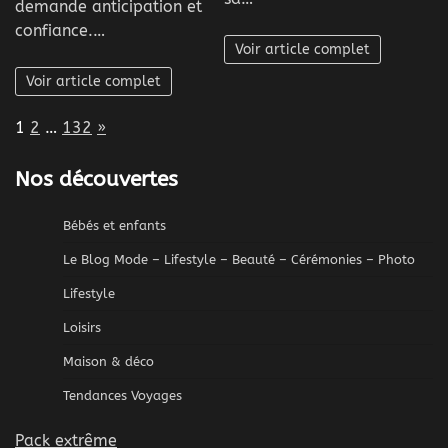
demande anticipation et
confiance.…
Voir article complet
Voir article complet
Page:
Next
1
2
…
132
»
Nos découvertes
Bébés et enfants
Le Blog Mode – Lifestyle – Beauté – Cérémonies – Photo
Lifestyle
Loisirs
Maison & déco
Tendances Voyages
Pack extrême