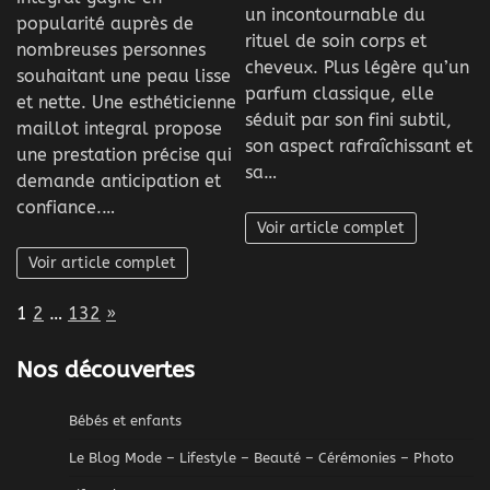
un incontournable du
popularité auprès de
rituel de soin corps et
nombreuses personnes
cheveux. Plus légère qu’un
souhaitant une peau lisse
parfum classique, elle
et nette. Une esthéticienne
séduit par son fini subtil,
maillot integral propose
son aspect rafraîchissant et
une prestation précise qui
sa…
demande anticipation et
confiance.…
Voir article complet
Voir article complet
Page:
Next
1
2
…
132
»
Nos découvertes
Bébés et enfants
Le Blog Mode – Lifestyle – Beauté – Cérémonies – Photo