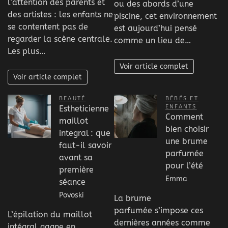
l’attention des parents et
ou des abords d’une
des artistes : les enfants ne
piscine, cet environnement
se contentent pas de
est aujourd’hui pensé
regarder la scène centrale.
comme un lieu de…
Les plus…
Voir article complet
Voir article complet
BEAUTÉ
BÉBÉS ET
ENFANTS
Estheticienne
Comment
maillot
bien choisir
integral : que
une brume
faut-il savoir
parfumée
avant sa
pour l’été
première
Emma
séance
Povoski
La brume
parfumée s’impose ces
L’épilation du maillot
dernières années comme
intégral gagne en