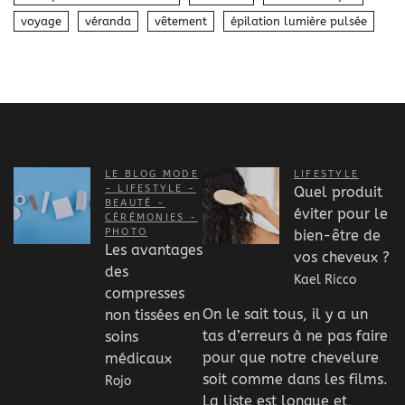
voyage
véranda
vêtement
épilation lumière pulsée
LE BLOG MODE
LIFESTYLE
- LIFESTYLE -
Quel produit
BEAUTÉ -
éviter pour le
CÉRÉMONIES -
PHOTO
bien-être de
Les avantages
vos cheveux ?
des
Kael Ricco
compresses
On le sait tous, il y a un
non tissées en
tas d’erreurs à ne pas faire
soins
pour que notre chevelure
médicaux
soit comme dans les films.
Rojo
La liste est longue et,