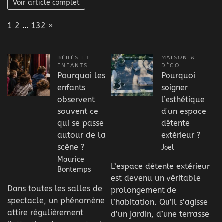
Voir article complet
Page:
Next
1
2
…
132
»
BÉBÉS ET
MAISON &
ENFANTS
DÉCO
Pourquoi les
Pourquoi
enfants
soigner
observent
l’esthétique
souvent ce
d’un espace
qui se passe
détente
autour de la
extérieur ?
scène ?
Joel
Maurice
L’espace détente extérieur
Bontemps
est devenu un véritable
Dans toutes les salles de
prolongement de
spectacle, un phénomène
l’habitation. Qu’il s’agisse
attire régulièrement
d’un jardin, d’une terrasse