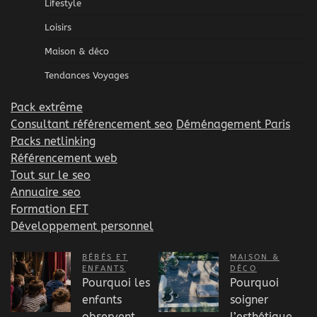
Lifestyle
Loisirs
Maison & déco
Tendances Voyages
Pack extrême
Consultant référencement seo
Déménagement Paris
Packs netlinking
Référencement web
Tout sur le seo
Annuaire seo
Formation EFT
Développement personnel
BÉBÉS ET
MAISON &
ENFANTS
DÉCO
Pourquoi les
Pourquoi
enfants
soigner
observent
l’esthétique