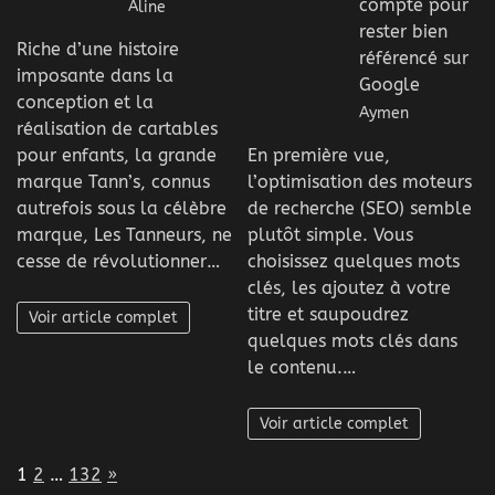
compte pour
Aline
rester bien
Riche d’une histoire
référencé sur
imposante dans la
Google
conception et la
Aymen
réalisation de cartables
pour enfants, la grande
En première vue,
marque Tann’s, connus
l’optimisation des moteurs
autrefois sous la célèbre
de recherche (SEO) semble
marque, Les Tanneurs, ne
plutôt simple. Vous
cesse de révolutionner…
choisissez quelques mots
clés, les ajoutez à votre
titre et saupoudrez
Voir article complet
quelques mots clés dans
le contenu.…
Voir article complet
Page:
Next
1
2
…
132
»