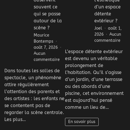
souvent ce
d’un espace
qui se passe
détente
autour de la
extérieur ?
scène ?
Joel
août 1,
2026
Aucun
Maurice
sur
commentaire
Bontemps
Pour
août 7, 2026
L’espace détente extérieur
soig
Aucun
est devenu un véritable
l’est
sur
commentaire
d’un
prolongement de
Pourquoi
Dans toutes les salles de
espa
les
l’habitation. Qu’il s’agisse
déte
spectacle, un phénomène
enfants
d’un jardin, d’une terrasse
extér
observent
attire régulièrement
ou des abords d’une
?
souvent
l’attention des parents et
piscine, cet environnement
ce
des artistes : les enfants ne
est aujourd’hui pensé
qui
se contentent pas de
comme un lieu de…
se
regarder la scène centrale.
passe
Les plus…
autour
En savoir plus
de