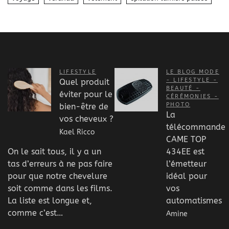
LIFESTYLE
LE BLOG MODE
- LIFESTYLE -
Quel produit
BEAUTÉ -
éviter pour le
CÉRÉMONIES -
PHOTO
bien-être de
La
vos cheveux ?
télécommande
Kael Ricco
CAME TOP
On le sait tous, il y a un
434EE est
tas d’erreurs à ne pas faire
l’émetteur
pour que notre chevelure
idéal pour
soit comme dans les films.
vos
La liste est longue et,
automatismes
comme c’est…
Amine