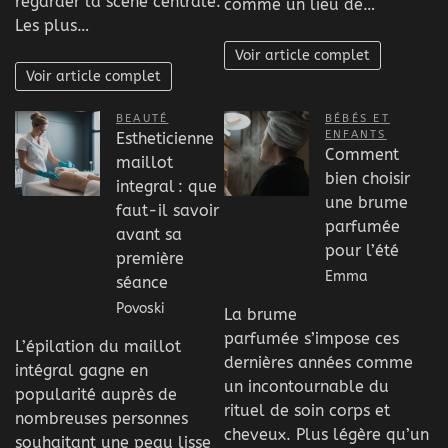
regarder la scène centrale.
comme un lieu de…
Les plus…
Voir article complet
Voir article complet
BEAUTÉ
BÉBÉS ET
ENFANTS
Estheticienne
Comment
maillot
bien choisir
integral : que
une brume
faut-il savoir
parfumée
avant sa
pour l’été
première
Emma
séance
Povoski
La brume
parfumée s’impose ces
L’épilation du maillot
dernières années comme
intégral gagne en
un incontournable du
popularité auprès de
rituel de soin corps et
nombreuses personnes
cheveux. Plus légère qu’un
souhaitant une peau lisse