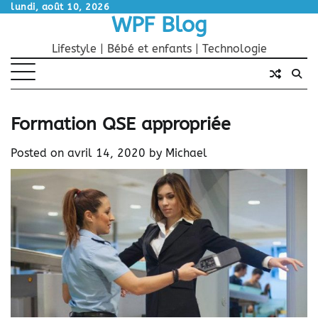
Skip
lundi, août 10, 2026
WPF Blog
to
content
Lifestyle | Bébé et enfants | Technologie
Formation QSE appropriée
Posted on
avril 14, 2020
by
Michael