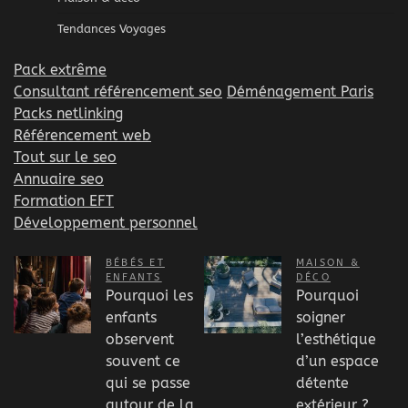
Tendances Voyages
Pack extrême
Consultant référencement seo
Déménagement Paris
Packs netlinking
Référencement web
Tout sur le seo
Annuaire seo
Formation EFT
Développement personnel
BÉBÉS ET
MAISON &
ENFANTS
DÉCO
Pourquoi les
Pourquoi
enfants
soigner
observent
l’esthétique
souvent ce
d’un espace
qui se passe
détente
autour de la
extérieur ?