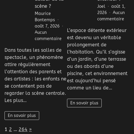
scène ?
Joel
août 1,
2026
Aucun
Maurice
sur
commentaire
Bontemps
Pour
août 7, 2026
L’espace détente extérieur
soig
Aucun
est devenu un véritable
l’est
sur
commentaire
d’un
prolongement de
Pourquoi
Dans toutes les salles de
espa
les
l’habitation. Qu’il s’agisse
déte
spectacle, un phénomène
enfants
d’un jardin, d’une terrasse
extér
observent
attire régulièrement
ou des abords d’une
?
souvent
l’attention des parents et
piscine, cet environnement
ce
des artistes : les enfants ne
est aujourd’hui pensé
qui
se contentent pas de
comme un lieu de…
se
regarder la scène centrale.
passe
Les plus…
autour
En savoir plus
de
la
En savoir plus
scène
?
Page:
Next
1
2
…
264
»