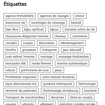
Étiquettes
agence immobilière
agences de voyages
amour
Assurance vie
avantages du massage
beauté
bien être
bijou spirituel
bijoux
bracelet arbre de vie
chaussures élégantes homme
cheveux
commerce
conseils
couple
Décoration
Déménagement
famille
grossesse
Instagram
jeux éducatif
look estival homme
mariage
massage thaïlandais
mocassins été
mode femme
montre automatique
nature
parfumerie de luxe
peau
Prothésiste ongulaire
soins beauté durables
style décontracté chic
symbole intemporel
Technologie
terminal de paiement
thaimassage strasbourg
tourisme
Transport de marchandises
Vacances
Vivre en couple
voyage
véranda
vêtement
épilation lumière pulsée