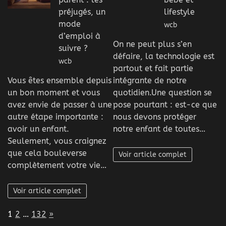
préjugés, un
lifestyle
mode
wcb
d’emploi à
On ne peut plus s’en
suivre ?
défaire, la technologie est
wcb
partout et fait partie
Vous êtes ensemble depuis
intégrante de notre
un bon moment et vous
quotidien.Une question se
avez envie de passer à une
pose pourtant : est-ce que
autre étape importante :
nous devons protéger
avoir un enfant.
notre enfant de toutes…
Seulement, vous craignez
que cela bouleverse
Voir article complet
complètement votre vie…
Voir article complet
Page:
Next
1
2
…
132
»