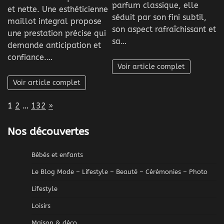
parfum classique, elle
et nette. Une esthéticienne
séduit par son fini subtil,
maillot integral propose
son aspect rafraîchissant et
une prestation précise qui
sa…
demande anticipation et
confiance.…
Voir article complet
Voir article complet
Page:
Next
1
2
…
132
»
Nos découvertes
Bébés et enfants
Le Blog Mode – Lifestyle – Beauté – Cérémonies – Photo
Lifestyle
Loisirs
Maison & déco