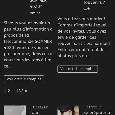
SOMMER
souvenirs ?
4020?
wcb
Amine
Vous allez vous marier !
Si vous voulez avoir un
Comme n’importe lequel
peu plus d’information à
de vos invités, vous avez
propos de la
envie de garder des
télécommande SOMMER
souvenirs. Et c’est normal !
4020 avant de vous en
Entre ceux qui feront des
procurer une, dans ce cas
photos plus ou…
nous vous invitons à lire
ce…
Voir article complet
Voir article complet
Page:
Next
1
2
…
132
»
LIFESTYLE
LIFESTYLE
Tour
Se préparer à