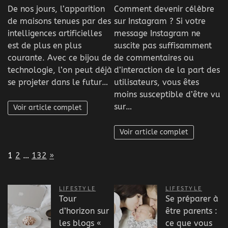
De nos jours, l’apparition
Comment devenir célèbre
de maisons tenues par des
sur Instagram ? Si votre
intelligences artificielles
message Instagram ne
est de plus en plus
suscite pas suffisamment
courante. Avec ce bijou de
de commentaires ou
technologie, l’on peut déjà
d’interaction de la part des
se projeter dans le futur…
utilisateurs, vous êtes
moins susceptible d’être vu
sur…
Voir article complet
Voir article complet
Page:
Next
1
2
…
132
»
LIFESTYLE
LIFESTYLE
Tour
Se préparer à
d’horizon sur
être parents :
les blogs «
ce que vous