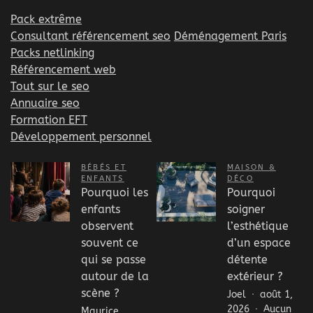
Pack extrême
Consultant référencement seo
Déménagement Paris
Packs netlinking
Référencement web
Tout sur le seo
Annuaire seo
Formation EFT
Développement personnel
BÉBÉS ET
MAISON &
ENFANTS
DÉCO
Pourquoi les
Pourquoi
enfants
soigner
observent
l’esthétique
souvent ce
d’un espace
qui se passe
détente
autour de la
extérieur ?
scène ?
Joel
août 1,
2026
Aucun
Maurice