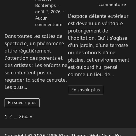
sur
commentaire
Bontemps
Pour
août 7, 2026
L’espace détente extérieur
soig
Aucun
est devenu un véritable
l’est
sur
commentaire
d’un
prolongement de
Pourquoi
Dans toutes les salles de
espa
les
l’habitation. Qu’il s’agisse
déte
spectacle, un phénomène
enfants
d’un jardin, d’une terrasse
extér
observent
attire régulièrement
ou des abords d’une
?
souvent
l’attention des parents et
piscine, cet environnement
ce
des artistes : les enfants ne
est aujourd’hui pensé
qui
se contentent pas de
comme un lieu de…
se
regarder la scène centrale.
passe
Les plus…
autour
En savoir plus
de
la
En savoir plus
scène
?
Page:
Next
1
2
…
264
»
Copyright © 2026
WPF Blog
Theme: Web News By