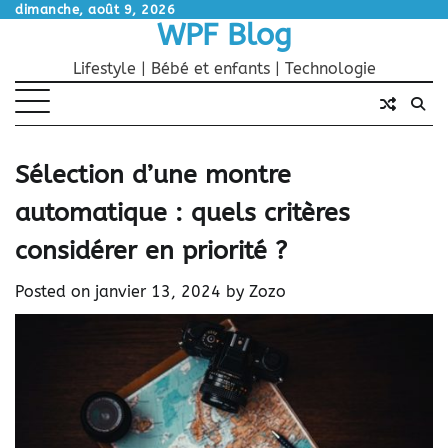
Skip
dimanche, août 9, 2026
WPF Blog
to
content
Lifestyle | Bébé et enfants | Technologie
Sélection d’une montre
automatique : quels critères
considérer en priorité ?
Posted on
janvier 13, 2024
by
Zozo