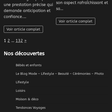
son aspect rafraîchissant et
une prestation précise qui
sa…
demande anticipation et
confiance.…
Voir article complet
Voir article complet
Page:
Next
1
2
…
132
»
Nos découvertes
Bébés et enfants
Le Blog Mode – Lifestyle – Beauté – Cérémonies – Photo
Lifestyle
Loisirs
Maison & déco
Tendances Voyages