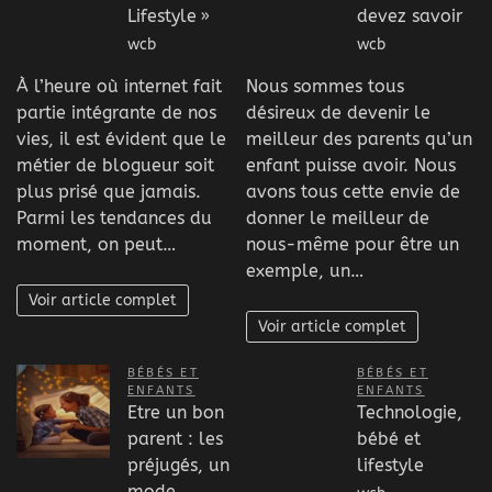
Lifestyle »
devez savoir
wcb
wcb
À l’heure où internet fait
Nous sommes tous
partie intégrante de nos
désireux de devenir le
vies, il est évident que le
meilleur des parents qu’un
métier de blogueur soit
enfant puisse avoir. Nous
plus prisé que jamais.
avons tous cette envie de
Parmi les tendances du
donner le meilleur de
moment, on peut…
nous-même pour être un
exemple, un…
Voir article complet
Voir article complet
BÉBÉS ET
BÉBÉS ET
ENFANTS
ENFANTS
Etre un bon
Technologie,
parent : les
bébé et
préjugés, un
lifestyle
mode