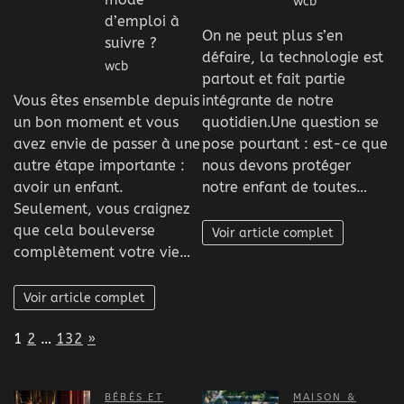
wcb
d’emploi à
On ne peut plus s’en
suivre ?
défaire, la technologie est
wcb
partout et fait partie
Vous êtes ensemble depuis
intégrante de notre
un bon moment et vous
quotidien.Une question se
avez envie de passer à une
pose pourtant : est-ce que
autre étape importante :
nous devons protéger
avoir un enfant.
notre enfant de toutes…
Seulement, vous craignez
que cela bouleverse
Voir article complet
complètement votre vie…
Voir article complet
Page:
Next
1
2
…
132
»
BÉBÉS ET
MAISON &