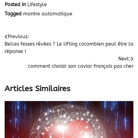
Posted in
Lifestyle
Tagged
montre automatique
Navigation
Previous:
Belles fesses rêvées ? Le lifting colombien peut être la
de
réponse !
l’article
Next:
comment choisir son caviar français pas cher
Articles Similaires