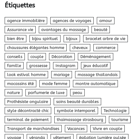
Étiquettes
agence immobilière
agences de voyages
amour
Assurance vie
avantages du massage
beauté
bien être
bijou spirituel
bijoux
bracelet arbre de vie
chaussures élégantes homme
cheveux
commerce
conseils
couple
Décoration
Déménagement
famille
grossesse
Instagram
jeux éducatif
look estival homme
mariage
massage thaïlandais
mocassins été
mode femme
montre automatique
nature
parfumerie de luxe
peau
Prothésiste ongulaire
soins beauté durables
style décontracté chic
symbole intemporel
Technologie
terminal de paiement
thaimassage strasbourg
tourisme
Transport de marchandises
Vacances
Vivre en couple
voyage
véranda
vêtement
épilation lumière pulsée